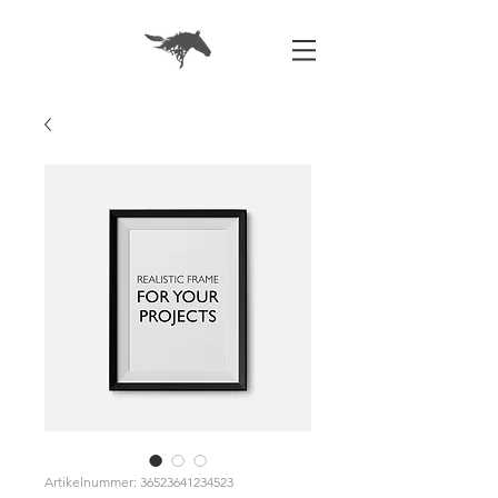
Artikelnummer: 36523641234523