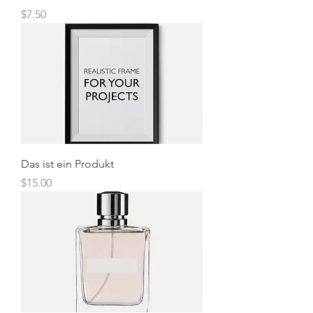
Preis
$7.50
Das ist ein Produkt
Preis
$15.00