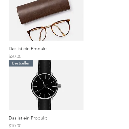
Das ist ein Produkt
Preis
$20.00
Bestseller
Das ist ein Produkt
Preis
$10.00