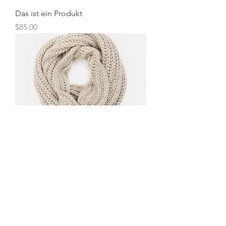
Das ist ein Produkt
Preis
$85.00
Das ist ein Produkt
Preis
$40.00